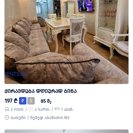
ქირავდება დღიურად ბინა
197 ₾
₾
$
85 მ
2
2 ოთხ. /
2 სართ. /
1 აბაზ.
ბათუმი / მემედ აბაშიძის N9