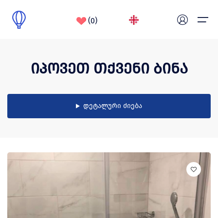
(0)
საიტი მუშაობს სატესტო რეჟიმში
იპოვეთ თქვენი ბინა
მთავარი
ჩვენ შესახებ
დეტალური ძიება
ბლოგი
კონტაქტი