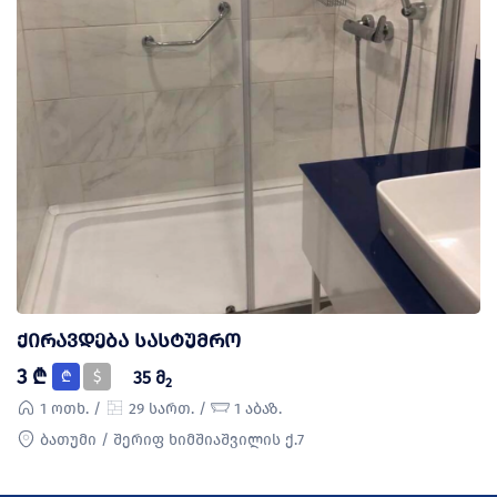
ქირავდება სასტუმრო
3 ₾
₾
$
35 მ
2
1 ოთხ. /
29 სართ. /
1 აბაზ.
ბათუმი / შერიფ ხიმშიაშვილის ქ.7