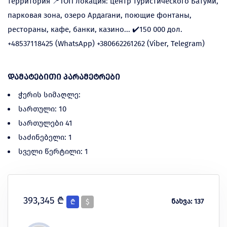
территория 📍ТОП локация: центр туристического Батуми,
парковая зона, озеро Ардагани, поющие фонтаны,
рестораны, кафе, банки, казино... ✔️150 000 дол.
+48537118425 (WhatsApp) +380662261262 (Viber, Telegram)
დამატებითი პარამეტრები
ჭერის სიმაღლე:
სართული: 10
სართულები 41
საძინებელი: 1
სველი წერტილი: 1
393,345 ₾
ნახვა: 137
₾
$