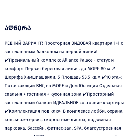
აღწერა
РЕДКИЙ ВАРИАНТ! Просторная ВИДОВАЯ квартира 1+1 с
застекленным балконом на первой линии!
✔️Премиальный комплекс Alliance Palace - статус и
комфорт Первая береговая линия, до МОРЯ 80 м 📍
Шерифа Химшиашвили, 5 Площадь 53,5 кв.м ✔️10 этаж
Потрясающий ВИД на МОРЕ и Дом Юстиции Отдельная
спальня + гостиная + кухонная зона ✔️Просторный
застекленный балкон ИДЕАЛЬНОЕ состояние квартиры
✔️Комплектация под ключ В комплексе лобби, охрана,
консьерж-сервис, скоростные лифты, подземная
парковка, бассейн, фитнес-зал, SPA, благоустроенная