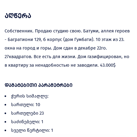
აღწერა
Собственник. Продаю студию свою. Батуми, аллея героев
- Багратиони 129, б корпус (дом Гумбати). 10 этаж из 23.
окна на город и горы. Дом сдан в декабре 22го.
27квадратов. Все есть для жизни. Дом газифицирован, но
в квартиру за ненадобностью не заводили. 43.000$
დამატებითი პარამეტრები
ჭერის სიმაღლე:
სართული: 10
სართულები 23
საძინებელი: 1
სველი წერტილი: 1